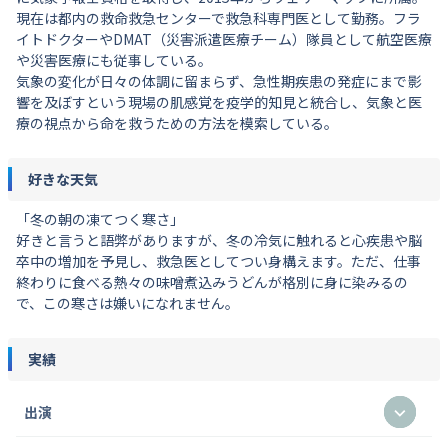
現在は都内の救命救急センターで救急科専門医として勤務。フラ
イトドクターやDMAT（災害派遣医療チーム）隊員として航空医療
や災害医療にも従事している。
気象の変化が日々の体調に留まらず、急性期疾患の発症にまで影
響を及ぼすという現場の肌感覚を疫学的知見と統合し、気象と医
療の視点から命を救うための方法を模索している。
好きな天気
「冬の朝の凍てつく寒さ」
好きと言うと語弊がありますが、冬の冷気に触れると心疾患や脳
卒中の増加を予見し、救急医としてつい身構えます。ただ、仕事
終わりに食べる熱々の味噌煮込みうどんが格別に身に染みるの
で、この寒さは嫌いになれません。
実績
出演