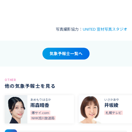
写真撮影協力：
UNITED 宣材写真スタジオ
気象予報士一覧へ
OTHER
他の気象予報士を見る
あめもりはるか
いさかあや
雨森晴香
井坂綾
爆サイ.com
札幌テレビ
NHK旭川放送局