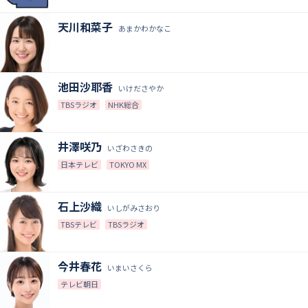
天川和菜子
あまかわかなこ
池田沙耶香
いけださやか
TBSラジオ
NHK総合
井澤咲乃
いざわさきの
日本テレビ
TOKYO MX
石上沙織
いしがみさおり
TBSテレビ
TBSラジオ
今井春花
いまいさくら
テレビ朝日