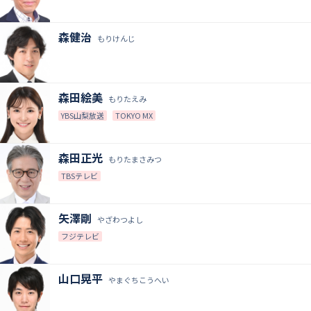
森健治
もりけんじ
森田絵美
もりたえみ
YBS山梨放送
TOKYO MX
森田正光
もりたまさみつ
TBSテレビ
矢澤剛
やざわつよし
フジテレビ
山口晃平
やまぐちこうへい