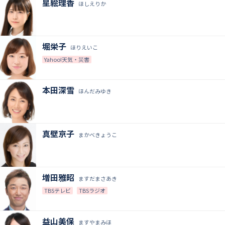
星絵理香
ほしえりか
堀栄子
ほりえいこ
Yahoo!天気・災害
本田深雪
ほんだみゆき
真壁京子
まかべきょうこ
増田雅昭
ますだまさあき
TBSテレビ
TBSラジオ
益山美保
ますやまみほ