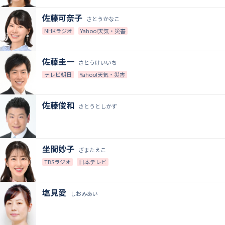
佐藤可奈子
さとうかなこ
NHKラジオ
Yahoo!天気・災害
佐藤圭一
さとうけいいち
テレビ朝日
Yahoo!天気・災害
佐藤俊和
さとうとしかず
坐間妙子
ざまたえこ
TBSラジオ
日本テレビ
塩見愛
しおみあい