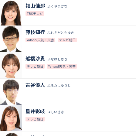
福山佳那
ふくやまかな
TBSテレビ
藤枝知行
ふじえだともゆき
Yahoo!天気・災害
テレビ朝日
舩橋沙貴
ふなはしさき
テレビ朝日
Yahoo!天気・災害
古谷優人
ふるたにゆうと
星井彩岐
ほしいさき
テレビ朝日