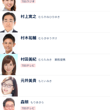
TBSラジオ
村上寛之
むらかみひろゆき
村木祐輔
むらきゆうすけ
村田美紀
むらたみき 業務提携
TBSテレビ
元井美貴
もといみき
森朗
もりあきら
TBSテレビ