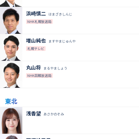
浜崎慎二
はまざきしんじ
NHK札幌放送局
増山純也
ますやまじゅんや
札幌テレビ
丸山将
まるやましょう
NHK函館放送局
東北
浅香望
あさかのぞみ