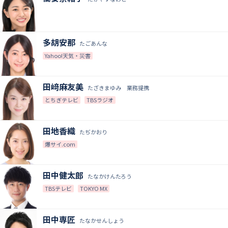
多胡安那
たごあんな
Yahoo!天気・災害
田﨑麻友美
たざきまゆみ 業務提携
とちぎテレビ
TBSラジオ
田地香織
たぢかおり
爆サイ.com
田中健太郎
たなかけんたろう
TBSテレビ
TOKYO MX
田中専匠
たなかせんしょう