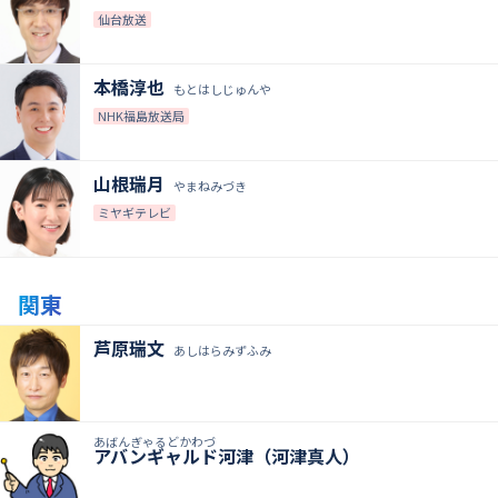
仙台放送
本橋淳也
もとはしじゅんや
NHK福島放送局
山根瑞月
やまねみづき
ミヤギテレビ
関東
芦原瑞文
あしはらみずふみ
あばんぎゃるどかわづ
アバンギャルド河津（河津真人）