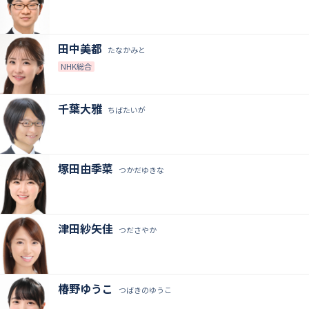
田中美都
たなかみと
NHK総合
千葉大雅
ちばたいが
塚田由季菜
つかだゆきな
津田紗矢佳
つださやか
椿野ゆうこ
つばきのゆうこ