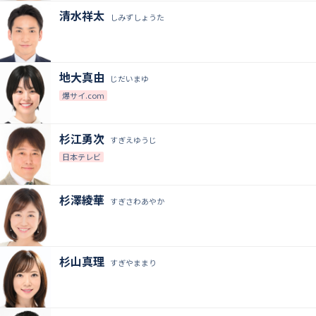
清水祥太
しみずしょうた
地大真由
じだいまゆ
爆サイ.com
杉江勇次
すぎえゆうじ
日本テレビ
杉澤綾華
すぎさわあやか
杉山真理
すぎやままり