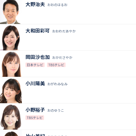
大野治夫
おおのはるお
大和田彩可
おおわだあやか
岡田沙也加
おかださやか
日本テレビ
TBSテレビ
小川陽美
おがわみなみ
小野裕子
おのゆうこ
TBSテレビ
片山美紀