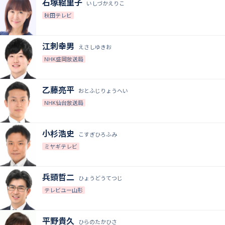
石塚絵里子
いしづかえりこ
秋田テレビ
江刺幸男
えさしゆきお
NHK盛岡放送局
乙藤亮平
おとふじりょうへい
NHK仙台放送局
小杉浩史
こすぎひろふみ
ミヤギテレビ
兵頭哲二
ひょうどうてつじ
テレビユー山形
平野貴久
ひらのたかひさ