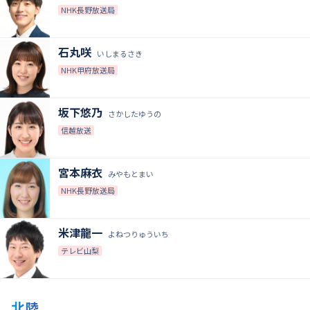
NHK長野放送局
石丸咲
いしまるさき
NHK甲府放送局
坂下悠乃
さかしたゆうの
信越放送
宮本麻衣
みやもとまい
NHK長野放送局
米津龍一
よねつりゅういち
テレビ山梨
北陸