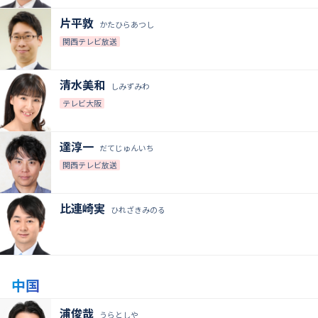
片平敦
かたひらあつし
関西テレビ放送
清水美和
しみずみわ
テレビ大阪
達淳一
だてじゅんいち
関西テレビ放送
比連崎実
ひれざきみのる
中国
浦俊哉
うらとしや