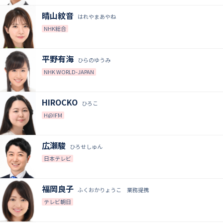
晴山紋音
はれやまあやね
NHK総合
平野有海
ひらのゆうみ
NHK WORLD-JAPAN
HIROCKO
ひろこ
H@!FM
広瀬駿
ひろせしゅん
日本テレビ
福岡良子
ふくおかりょうこ 業務提携
テレビ朝日