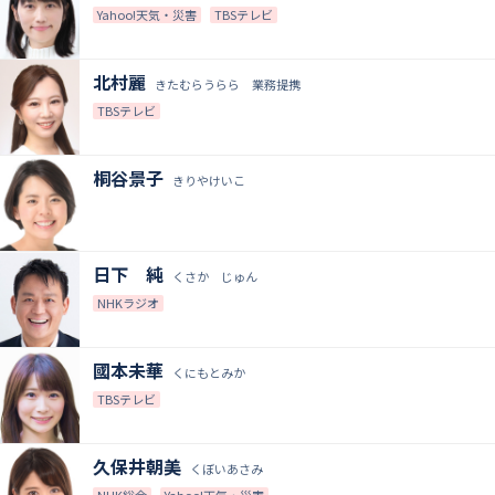
Yahoo!天気・災害
TBSテレビ
北村麗
きたむらうらら 業務提携
TBSテレビ
桐谷景子
きりやけいこ
日下 純
くさか じゅん
NHKラジオ
國本未華
くにもとみか
TBSテレビ
久保井朝美
くぼいあさみ
NHK総合
Yahoo!天気・災害