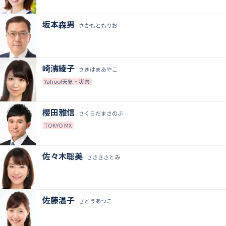
坂本森男
さかもともりお
崎濱綾子
さきはまあやこ
Yahoo!天気・災害
櫻田雅信
さくらだまさのぶ
TOKYO MX
佐々木聡美
ささきさとみ
佐藤温子
さとうあつこ