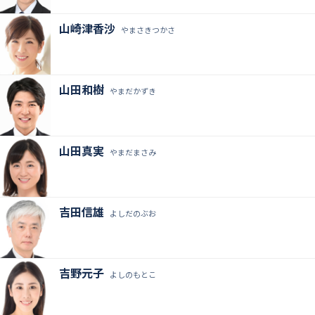
山崎津香沙
やまさきつかさ
山田和樹
やまだかずき
山田真実
やまだまさみ
吉田信雄
よしだのぶお
吉野元子
よしのもとこ