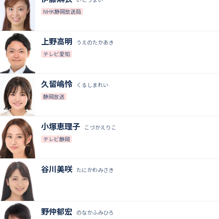
NHK静岡放送局
上野高明
うえのたかあき
テレビ愛知
久留嶋怜
くるしまれい
静岡放送
小塚恵理子
こづかえりこ
テレビ静岡
谷川美咲
たにかわみさき
野仲郁宏
のなかふみひろ