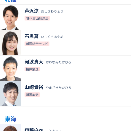
芦沢涼
あしざわりょう
NHK富山放送局
石黒菖
いしくろあやめ
新潟総合テレビ
河波貴大
かわなみたかひろ
福井放送
山崎貴裕
やまざきたかひろ
新潟放送
東海
伊藤麻衣
いとうまい