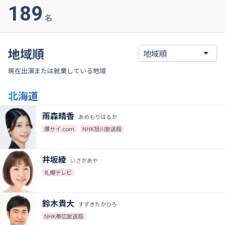
189
名
地域順
現在出演または就業している地域
北海道
雨森晴香
あめもりはるか
爆サイ.com
NHK旭川放送局
井坂綾
いさかあや
札幌テレビ
鈴木貴大
すずきたかひろ
NHK帯広放送局