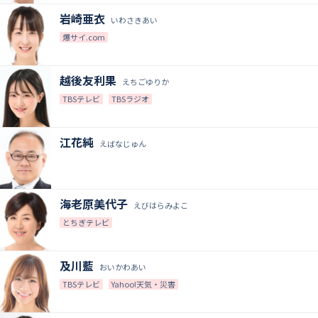
岩崎亜衣
いわさきあい
爆サイ.com
越後友利果
えちごゆりか
TBSテレビ
TBSラジオ
江花純
えばなじゅん
海老原美代子
えびはらみよこ
とちぎテレビ
及川藍
おいかわあい
TBSテレビ
Yahoo!天気・災害