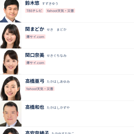
鈴木悠
すずきゆう
TBSテレビ
Yahoo!天気・災害
関まどか
せき まどか
爆サイ.com
関口奈美
せきぐちなみ
爆サイ.com
高橋亜弓
たかはしあゆみ
Yahoo!天気・災害
高橋和也
たかはしかずや
高安奈緒子
たかやすなおこ