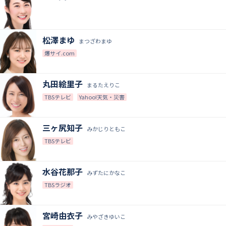
松澤まゆ
まつざわまゆ
爆サイ.com
丸田絵里子
まるたえりこ
TBSテレビ
Yahoo!天気・災害
三ヶ尻知子
みかじりともこ
TBSテレビ
水谷花那子
みずたにかなこ
TBSラジオ
宮崎由衣子
みやざきゆいこ