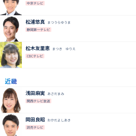
中京テレビ
松浦悠真
まつうらゆうま
静岡第一テレビ
松木友里恵
まつき ゆりえ
CBCテレビ
近畿
浅田麻実
あさだまみ
関西テレビ放送
岡田良昭
おかだよしあき
読売テレビ