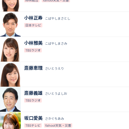
小林正寿
こばやしまさとし
日本テレビ
小林雅美
こばやしまさみ
TBSラジオ
斎藤恵理
さいとうえり
斎藤義雄
さいとうよしお
TBSラジオ
坂口愛美
さかぐちあみ
TBSテレビ
Yahoo!天気・災害