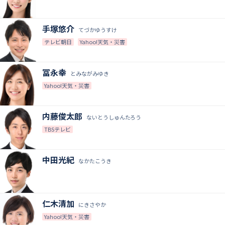
手塚悠介
てづかゆうすけ
テレビ朝日
Yahoo!天気・災害
冨永幸
とみながみゆき
Yahoo!天気・災害
内藤俊太郎
ないとうしゅんたろう
TBSテレビ
中田光紀
なかたこうき
仁木清加
にきさやか
Yahoo!天気・災害