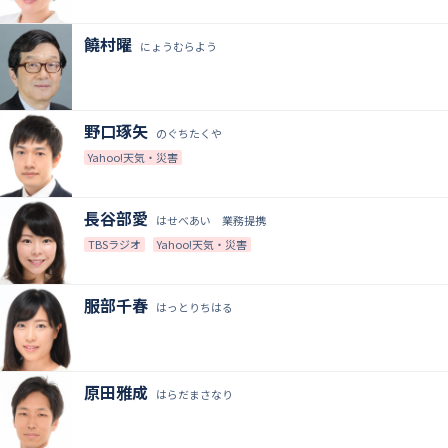
饒村曜
にょうむらよう
野口琢矢
のぐちたくや
Yahoo!天気・災害
長谷部愛
はせべあい 業務提携
TBSラジオ
Yahoo!天気・災害
服部千春
はっとりちはる
原田雅成
はらだまさなり