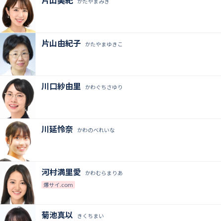
かたやまみき
片山由紀子
かたやまゆきこ
川口紗由里
かわぐちさゆり
川延怜奈
かわのべれいな
河村満里愛
かわむらまりあ
爆サイ.com
菊池真以
きくちまい