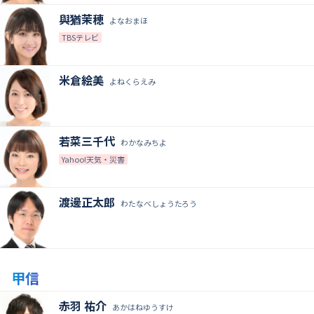
與猶茉穂
よなおまほ
TBSテレビ
米倉絵美
よねくらえみ
若菜三千代
わかなみちよ
Yahoo!天気・災害
渡邊正太郎
わたなべしょうたろう
甲信
赤羽 祐介
あかはねゆうすけ