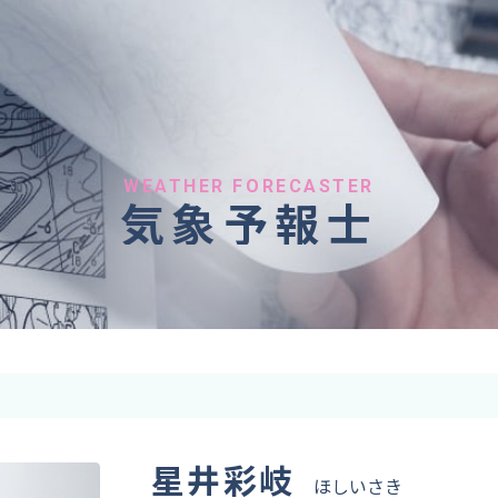
へのご依頼
気象情報のご依頼
 forecaster
Provision of weather information
テレビ・ラジオ）
データ提供（予報・実績）
 予報原稿作成
コンテンツ提供
ト出演
ピンポイント予報
WEATHER FORECASTER
気象予報士
取材
その他の情報提供
監修
ーション
星井彩岐
ほしいさき