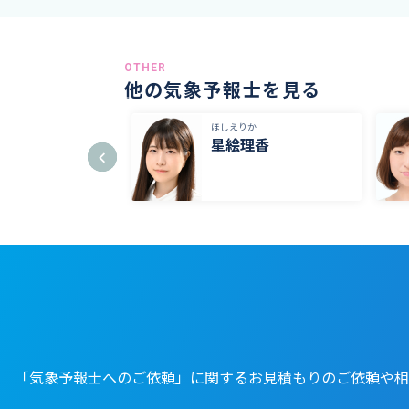
OTHER
他の気象予報士を見る
にゆうと
ほしえりか
優人
星絵理香
「気象予報士へのご依頼」に関するお見積もりのご依頼や相