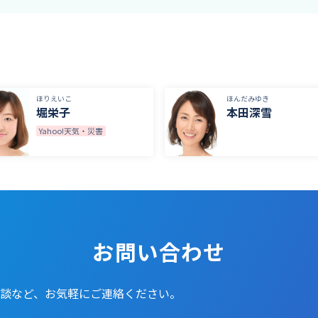
ほりえいこ
ほんだみゆき
堀栄子
本田深雪
Yahoo!天気・災害
お問い合わせ
談など、お気軽にご連絡ください。