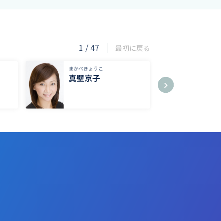
1
/
47
最初に戻る
まかべきょうこ
ますだま
真壁京子
増田
TBSテ
TBSラ