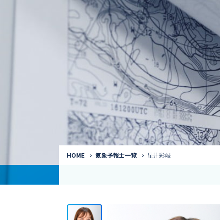
気象予報士
Request to a weather
Service
気象番組出演（
サービス
番組サポート /
講演会・イベン
インタビュー / 
サービストップ
コラム・寄稿 / 
司会MC / ナレ
HOME
気象予報士一覧
星井彩岐