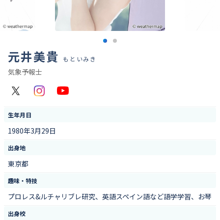
元井美貴
もといみき
気象予報士
X
Instagram
YouTube
生年月日
1980年3月29日
出身地
東京都
趣味・特技
プロレス&ルチャリブレ研究、英語スペイン語など語学学習、お琴
出身校