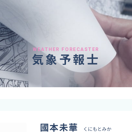
へのご依頼
気象情報のご依頼
 forecaster
Provision of weather information
テレビ・ラジオ）
データ提供（予報・実績）
 予報原稿作成
コンテンツ提供
ト出演
ピンポイント予報
WEATHER FORECASTER
気象予報士
取材
その他の情報提供
監修
ーション
國本未華
くにもとみか