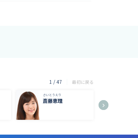
1
/
47
最初に戻る
さいとうえり
さいとう
斎藤恵理
斎藤
TBSラ