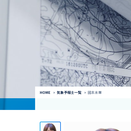
気象予報士
Request to a weather
Service
気象番組出演（
サービス
番組サポート /
講演会・イベン
インタビュー / 
サービストップ
コラム・寄稿 / 
司会MC / ナレ
HOME
気象予報士一覧
國本未華