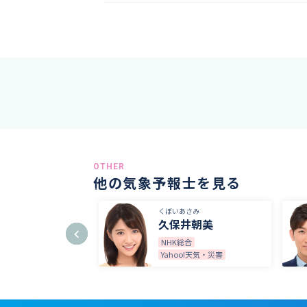
OTHER
他の気象予報士を見る
 じゅん
くぼいあさみ
 純
久保井朝美
ラジオ
NHK総合
Yahoo!天気・災害