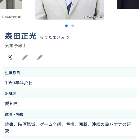
森田正光
もりたまさみつ
気象予報士
X
Blog
Blog
生年月日
1950年4月3日
出身地
愛知県
趣味・特技
読書、映画鑑賞、ゲーム全般、将棋、囲碁、沖縄の島バナナの研
究