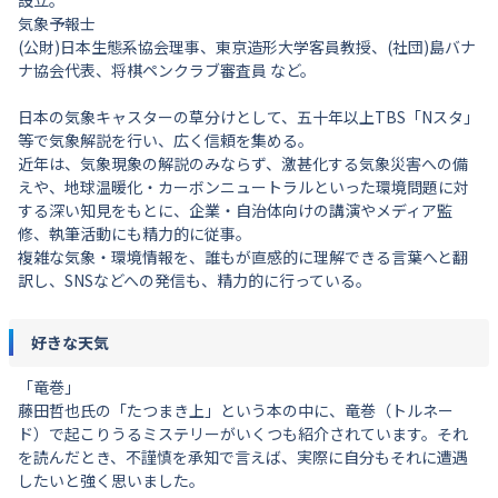
気象予報士
(公財)日本生態系協会理事、東京造形大学客員教授、(社団)島バナ
ナ協会代表、将棋ペンクラブ審査員 など。
日本の気象キャスターの草分けとして、五十年以上TBS「Nスタ」
等で気象解説を行い、広く信頼を集める。
近年は、気象現象の解説のみならず、激甚化する気象災害への備
えや、地球温暖化・カーボンニュートラルといった環境問題に対
する深い知見をもとに、企業・自治体向けの講演やメディア監
修、執筆活動にも精力的に従事。
複雑な気象・環境情報を、誰もが直感的に理解できる言葉へと翻
訳し、SNSなどへの発信も、精力的に行っている。
好きな天気
「竜巻」
藤田哲也氏の「たつまき上」という本の中に、竜巻（トルネー
ド）で起こりうるミステリーがいくつも紹介されています。それ
を読んだとき、不謹慎を承知で言えば、実際に自分もそれに遭遇
したいと強く思いました。