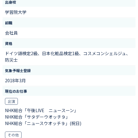
出身校
学習院大学
前職
会社員
資格
ドイツ語検定2級、日本化粧品検定1級、コスメコンシェルジュ、
防災士
気象予報士登録
2018年3月
現在のお仕事
出演
NHK総合「午後LIVE ニュースーン」
NHK総合「サタデーウオッチ９」
NHK総合「ニュースウオッチ９」(祝日)
その他