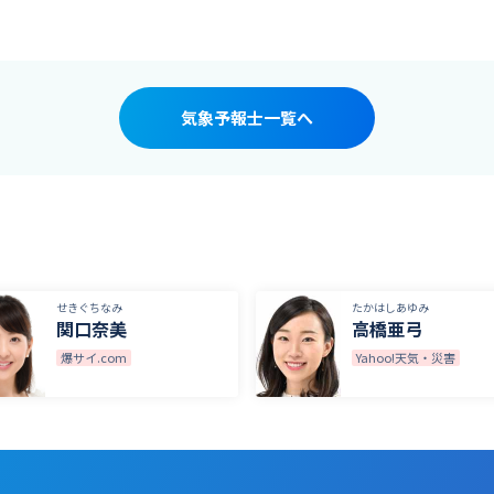
気象予報士一覧へ
せきぐちなみ
たかはしあゆみ
関口奈美
高橋亜弓
爆サイ.com
Yahoo!天気・災害