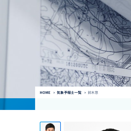
気象予報士
Request to a weather
Service
気象番組出演（
サービス
番組サポート /
講演会・イベン
インタビュー / 
サービストップ
コラム・寄稿 / 
司会MC / ナレ
HOME
気象予報士一覧
鈴木悠