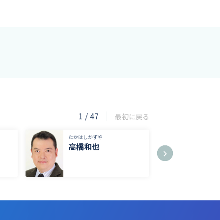
1
/
47
最初に戻る
たかはしかずや
たかやす
高橋和也
高安