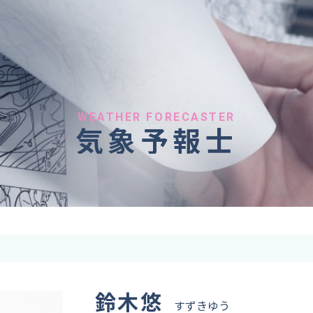
へのご依頼
気象情報のご依頼
 forecaster
Provision of weather information
テレビ・ラジオ）
データ提供（予報・実績）
 予報原稿作成
コンテンツ提供
ト出演
ピンポイント予報
WEATHER FORECASTER
気象予報士
取材
その他の情報提供
監修
ーション
鈴木悠
すずきゆう