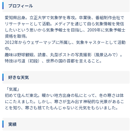
プロフィール
愛知県出身。立正大学で気象学を専攻。卒業後、番組制作会社で
リサーチャーとして活動。メディアを通じて自ら気象情報を発信
したいという思いから気象予報士を目指し、2009年に気象予報士
資格を取得。
2012年からウェザーマップに所属し、気象キャスターとして活動
中。
趣味は野球観戦、読書、丸型ポストの写真撮影（風景込みで）。
特技は弓道（初段）、世界の国の首都を言えること。
好きな天気
「気嵐」
初めて住んだ東北。暖かい地方出身の私にとって、冬の寒さは体
にこたえました。しかし、寒さが生み出す神秘的な光景があるこ
とを知り、寒さも捨てたもんじゃないと元気をもらいました。
実績