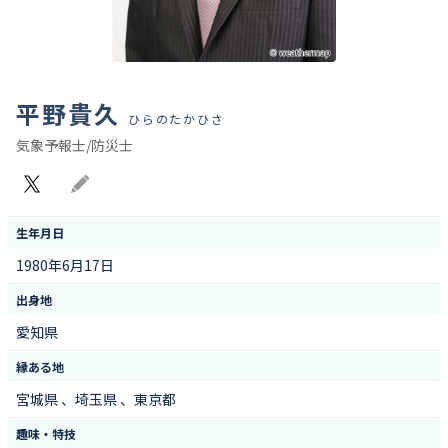
平野貴久
ひらのたかひさ
気象予報士/防災士
X
Blog
生年月日
1980年6月17日
出身地
愛知県
縁ある地
宮城県 、埼玉県 、東京都
趣味・特技