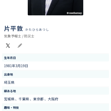
片平敦
かたひらあつし
気象予報士 / 防災士
X
Blog
生年月日
1981年3月19日
出身地
埼玉県
縁ある地
宮城県 、千葉県 、東京都 、大阪府
趣味・特技