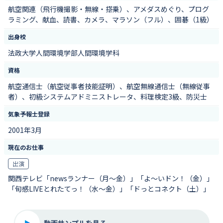
航空関連（飛行機撮影・無線・搭乗）、アメダスめぐり、プログ
ラミング、献血、読書、カメラ、マラソン（フル）、囲碁（1級）
出身校
法政大学人間環境学部人間環境学科
資格
航空通信士（航空従事者技能証明）、航空無線通信士（無線従事
者）、初級システムアドミニストレータ、料理検定3級、防災士
気象予報士登録
2001年3月
現在のお仕事
出演
関西テレビ「newsランナー（月～金）」「よ～いドン！（金）」
「旬感LIVEとれたてっ！（水～金）」「ドっとコネクト（土）」
動画サンプルを見る